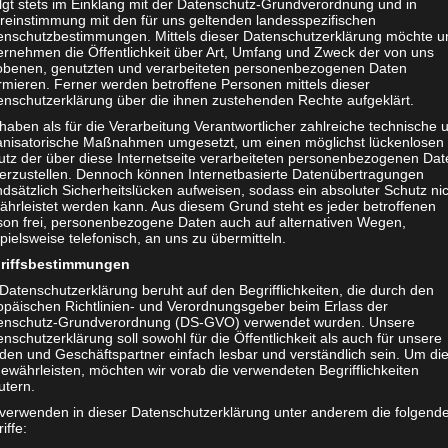
olgt stets im Einklang mit der Datenschutz-Grundverordnung und in
reinstimmung mit den für uns geltenden landesspezifischen
enschutzbestimmungen. Mittels dieser Datenschutzerklärung möchte u
ernehmen die Öffentlichkeit über Art, Umfang und Zweck der von uns
obenen, genutzten und verarbeiteten personenbezogenen Daten
rmieren. Ferner werden betroffene Personen mittels dieser
enschutzerklärung über die ihnen zustehenden Rechte aufgeklärt.
haben als für die Verarbeitung Verantwortlicher zahlreiche technische 
anisatorische Maßnahmen umgesetzt, um einen möglichst lückenlosen
einer Prise Pop. Starke Stimme, organischer Sound, stilvolle A
utz der über diese Internetseite verarbeiteten personenbezogenen Dat
herzustellen. Dennoch können Internetbasierte Datenübertragungen
ter Reinsch die Musik von Taste of Sin. Die Band nennt es kur
dsätzlich Sicherheitslücken aufweisen, sodass ein absoluter Schutz ni
ährleistet werden kann. Aus diesem Grund steht es jeder betroffenen
yond Belief formierte sich 2004 Taste of Sin. Nach anfänglich
son frei, personenbezogene Daten auch auf alternativen Wegen,
pielsweise telefonisch, an uns zu übermitteln.
 und Rock–Bands der Szene rund um Hannover (Metal4Hannover)
riffsbestimmungen
Datenschutzerklärung beruht auf den Begrifflichkeiten, die durch den
opäischen Richtlinien- und Verordnungsgeber beim Erlass der
otionen. Sie haben bereits viele Club-Gigs gespielt und auf grö
enschutz-Grundverordnung (DS-GVO) verwendet wurden. Unsere
i Konzerten wie den „United Metal Forces“ im S.O.M.A. Music C
nschutzerklärung soll sowohl für die Öffentlichkeit als auch für unsere
den und Geschäftspartner einfach lesbar und verständlich sein. Um di
contest 2012 gegen überregionale Bands behaupten können.
ewährleisten, möchten wir vorab die verwendeten Begrifflichkeiten
utern.
 Sängerin mit einer mitreißenden starken Stimme, Oliver Dell An
 verwenden in dieser Datenschutzerklärung unter anderem die folgend
iffe:
 Keyboards und Organs zusätzliche Highlights und Atmosphäre