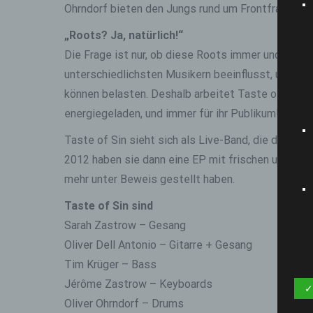
Ohrndorf bieten den Jungs rund um Frontfrau Sar
„Roots? Ja, natürlich!“
Die Frage ist nur, ob diese Roots immer und ständ
unterschiedlichsten Musikern beeinflusst, und sie 
können belasten. Deshalb arbeitet Taste of Sin an
energiegeladen, und immer für ihr Publikum!
Taste of Sin sieht sich als Live-Band, die darübe
2012 haben sie dann eine EP mit frischen und ein
mehr unter Beweis gestellt haben.
Taste of Sin sind
Sarah Zastrow – Gesang
Oliver Dell Antonio – Gitarre + Gesang
Tim Krüger – Bass
Jérôme Zastrow – Keyboards
✓
Oliver Ohrndorf – Drums