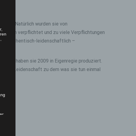
„Nein“. Natürlich wurden sie von
r,
adition verpflichtet und zu viele Verpflichtungen
eren
,
ren: authentisch-leidenschaftlich –
rste CD haben sie 2009 in Eigenregie produziert.
d ihre Leidenschaft zu dem was sie tun einmal
ang
er
 das