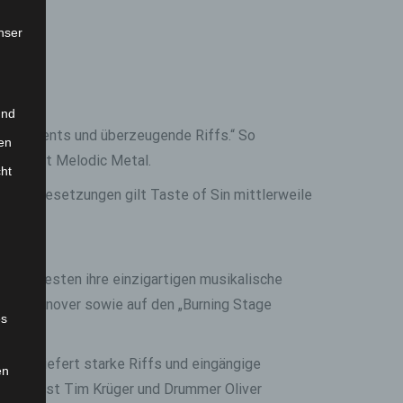
nser
und
rrangements und überzeugende Riffs.“ So
en
z: Finest Melodic Metal.
cht
en Umbesetzungen gilt Taste of Sin mittlerweile
.
ßeren Festen ihre einzigartigen musikalische
lub Hannover sowie auf den „Burning Stage
es
tonio liefert starke Riffs und eingängige
en
, Bassist Tim Krüger und Drummer Oliver