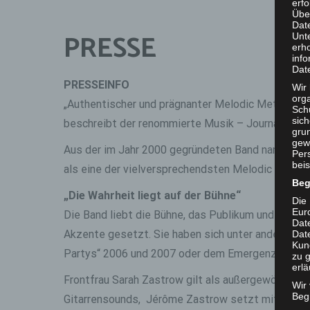
erf
Übe
Dat
PRESSE
Unt
erh
info
Dat
PRESSEINFO
Wir 
org
„Authentischer und prägnanter Melodic Metal mit 
Sch
sic
beschreibt der renommierte Musik – Journalist Die
grun
gew
Aus der im Jahr 2000 gegründeten Band namens Be
Per
beis
als eine der vielversprechendsten Melodic Metal
Beg
„Die Wahrheit liegt auf der Bühne“
Die 
Eur
Die Band liebt die Bühne, das Publikum und die Em
Dat
Akzente gesetzt. Sie haben sich unter anderem be
Date
Kun
Partys“ 2006 und 2007 oder dem Emergenza Band
zu g
erlä
Frontfrau Sarah Zastrow gilt als außergewöhnliche
Wir
Begr
Gitarrensounds, Jérôme Zastrow setzt mit seinen