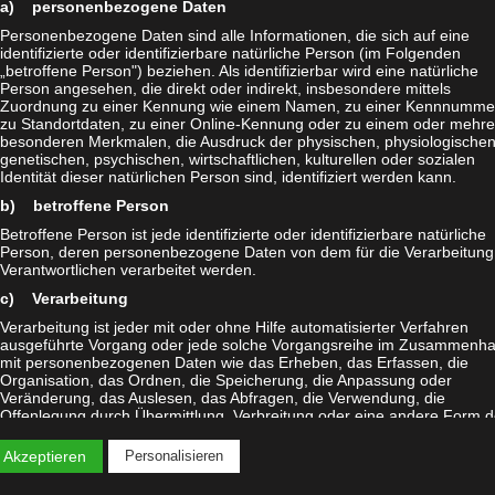
a) personenbezogene Daten
ah das nötige Fundament.
Personenbezogene Daten sind alle Informationen, die sich auf eine
identifizierte oder identifizierbare natürliche Person (im Folgenden
„betroffene Person") beziehen. Als identifizierbar wird eine natürliche
ig bewusst in die Musik einfließen müssen. Taste of Sin meint: 
Person angesehen, die direkt oder indirekt, insbesondere mittels
Zuordnung zu einer Kennung wie einem Namen, zu einer Kennnumme
werden es immer noch. Die Liste ihrer Helden ist lang. Aber, …Tr
zu Standortdaten, zu einer Online-Kennung oder zu einem oder mehr
besonderen Merkmalen, die Ausdruck der physischen, physiologischen
 seiner eigenen Art Metal-Einflüsse und Hard-Rock zu kombinie
genetischen, psychischen, wirtschaftlichen, kulturellen oder sozialen
Identität dieser natürlichen Person sind, identifiziert werden kann.
b) betroffene Person
r hinaus auch ernsthafte Studioalben produzieren möchte. Ihre e
Betroffene Person ist jede identifizierte oder identifizierbare natürliche
gängigen Songs nachgeschoben, womit die Band ihr Potenzial un
Person, deren personenbezogene Daten von dem für die Verarbeitung
Verantwortlichen verarbeitet werden.
c) Verarbeitung
Verarbeitung ist jeder mit oder ohne Hilfe automatisierter Verfahren
ausgeführte Vorgang oder jede solche Vorgangsreihe im Zusammenh
mit personenbezogenen Daten wie das Erheben, das Erfassen, die
Organisation, das Ordnen, die Speicherung, die Anpassung oder
Veränderung, das Auslesen, das Abfragen, die Verwendung, die
Offenlegung durch Übermittlung, Verbreitung oder eine andere Form d
Bereitstellung, den Abgleich oder die Verknüpfung, die Einschränkung,
Löschen oder die Vernichtung.
 Akzeptieren
Personalisieren
d) Einschränkung der Verarbeitung