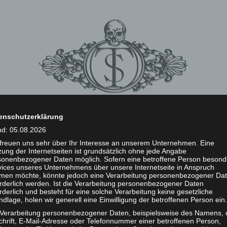
enschutzerklärung
nd: 05.08.2026
TASTE OF SIN
FINEST MELODIC HARD ROCK FROM HANOVER
 freuen uns sehr über Ihr Interesse an unserem Unternehmen. Eine
ung der Internetseiten ist grundsätzlich ohne jede Angabe
SIK
BILDER
VIDEOS
PRESSE
SHOP
BOOKING
IMPRESSU
sonenbezogener Daten möglich. Sofern eine betroffene Person besond
vices unseres Unternehmens über unsere Internetseite in Anspruch
men möchte, könnte jedoch eine Verarbeitung personenbezogener Da
orderlich werden. Ist die Verarbeitung personenbezogener Daten
rderlich und besteht für eine solche Verarbeitung keine gesetzliche
dlage, holen wir generell eine Einwilligung der betroffenen Person ein.
 Verarbeitung personenbezogener Daten, beispielsweise des Namens, 
chrift, E-Mail-Adresse oder Telefonnummer einer betroffenen Person,